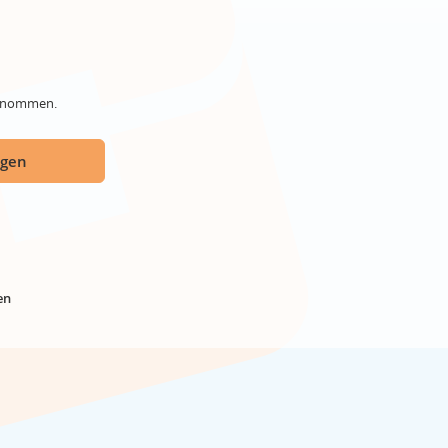
genommen.
ügen
en