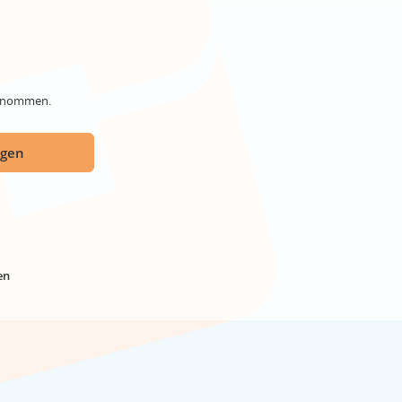
genommen.
ügen
en