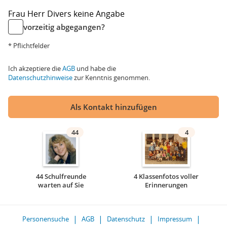
Frau
Herr
Divers
keine Angabe
vorzeitig abgegangen?
* Pflichtfelder
Ich akzeptiere die
AGB
und habe die
Datenschutzhinweise
zur Kenntnis genommen.
Als Kontakt hinzufügen
44
4
44 Schulfreunde
4 Klassenfotos voller
warten auf Sie
Erinnerungen
Personensuche
AGB
Datenschutz
Impressum