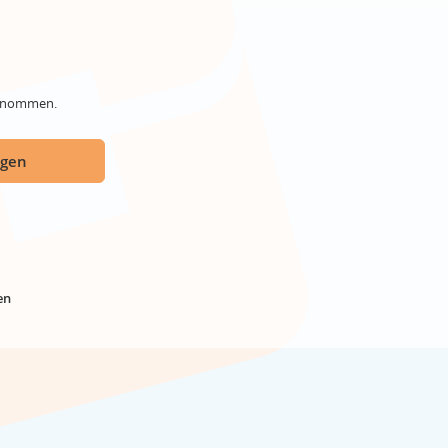
genommen.
ügen
en