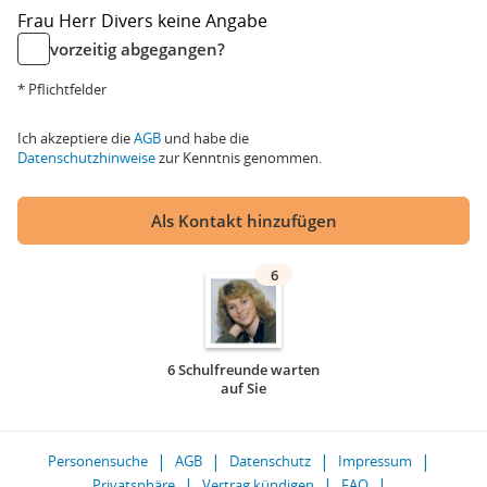
Frau
Herr
Divers
keine Angabe
vorzeitig abgegangen?
* Pflichtfelder
Ich akzeptiere die
AGB
und habe die
Datenschutzhinweise
zur Kenntnis genommen.
Als Kontakt hinzufügen
6
6 Schulfreunde warten
auf Sie
Personensuche
AGB
Datenschutz
Impressum
Privatsphäre
Vertrag kündigen
FAQ