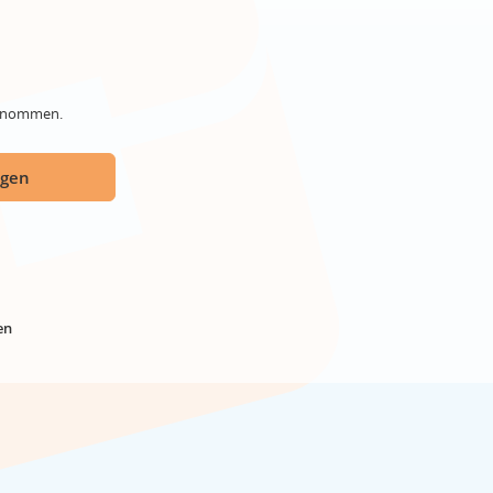
genommen.
ügen
en