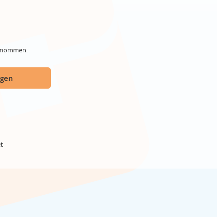
genommen.
ügen
t