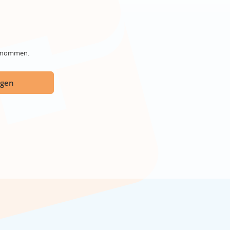
genommen.
ügen