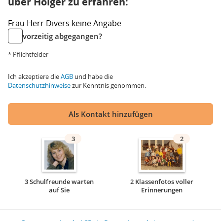
über Holger zu erfahren:
Frau
Herr
Divers
keine Angabe
vorzeitig abgegangen?
* Pflichtfelder
Ich akzeptiere die
AGB
und habe die
Datenschutzhinweise
zur Kenntnis genommen.
Als Kontakt hinzufügen
3
2
3 Schulfreunde warten
2 Klassenfotos voller
auf Sie
Erinnerungen