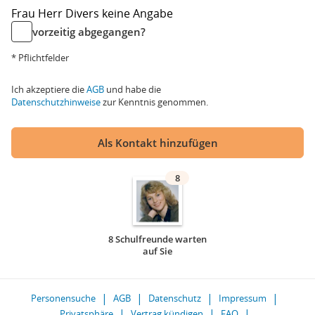
Frau
Herr
Divers
keine Angabe
vorzeitig abgegangen?
* Pflichtfelder
Ich akzeptiere die
AGB
und habe die
Datenschutzhinweise
zur Kenntnis genommen.
Als Kontakt hinzufügen
8
8 Schulfreunde warten
auf Sie
Personensuche
AGB
Datenschutz
Impressum
Privatsphäre
Vertrag kündigen
FAQ