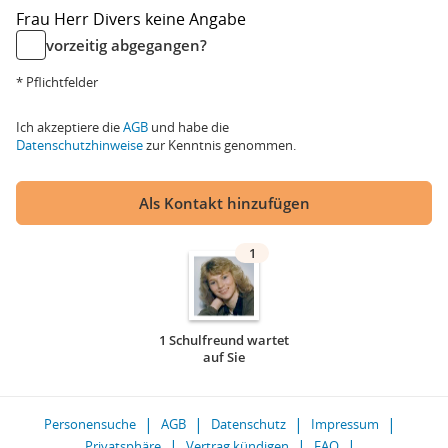
Frau
Herr
Divers
keine Angabe
vorzeitig abgegangen?
* Pflichtfelder
Ich akzeptiere die
AGB
und habe die
Datenschutzhinweise
zur Kenntnis genommen.
Als Kontakt hinzufügen
1
1 Schulfreund wartet
auf Sie
Personensuche
AGB
Datenschutz
Impressum
Privatsphäre
Vertrag kündigen
FAQ