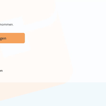
genommen.
ügen
en