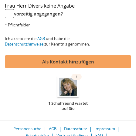
Frau
Herr
Divers
keine Angabe
vorzeitig abgegangen?
* Pflichtfelder
Ich akzeptiere die
AGB
und habe die
Datenschutzhinweise
zur Kenntnis genommen.
Als Kontakt hinzufügen
1
1 Schulfreund wartet
auf Sie
Personensuche
AGB
Datenschutz
Impressum
Privatsphäre
Vertrag kündigen
FAQ