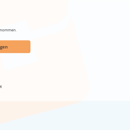
genommen.
ügen
t