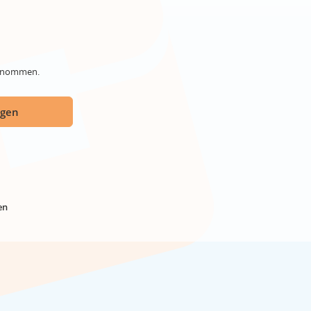
genommen.
ügen
en