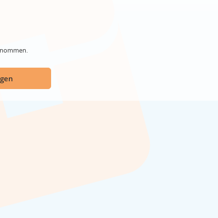
genommen.
ügen