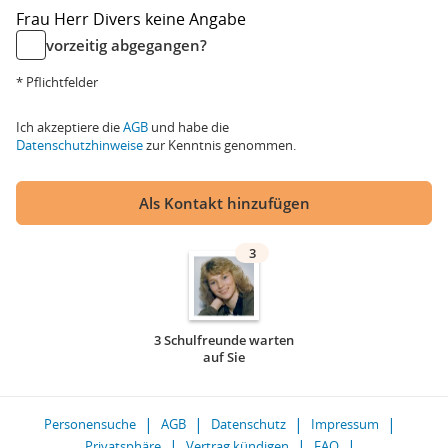
Frau
Herr
Divers
keine Angabe
vorzeitig abgegangen?
* Pflichtfelder
Ich akzeptiere die
AGB
und habe die
Datenschutzhinweise
zur Kenntnis genommen.
Als Kontakt hinzufügen
3
3 Schulfreunde warten
auf Sie
Personensuche
AGB
Datenschutz
Impressum
Privatsphäre
Vertrag kündigen
FAQ