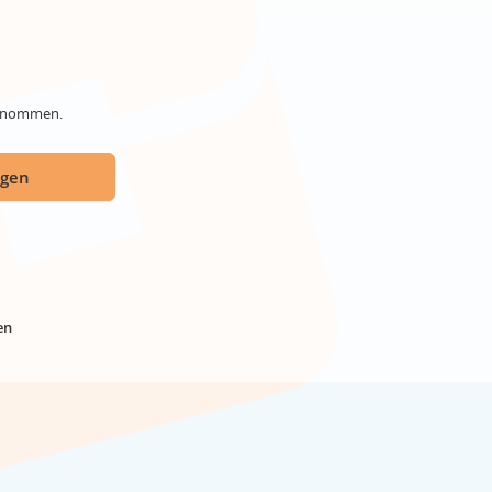
genommen.
ügen
en