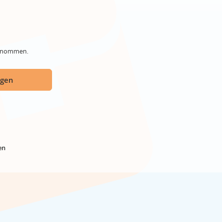
genommen.
ügen
en