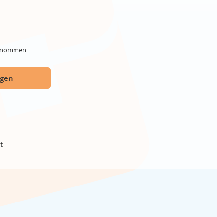
genommen.
ügen
t