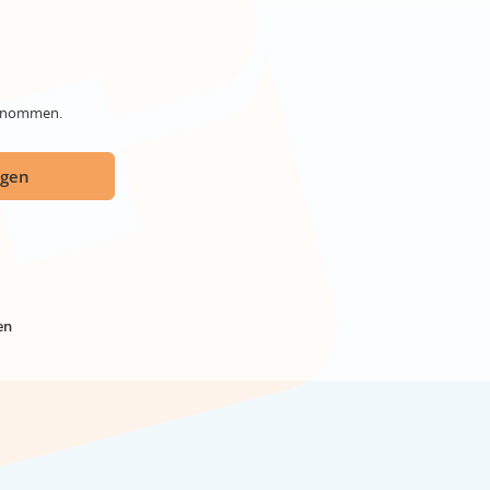
genommen.
ügen
en