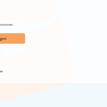
genommen.
ügen
en