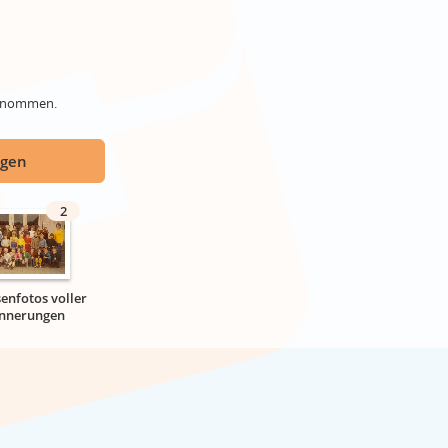
genommen.
ügen
2
senfotos voller
innerungen