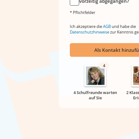
vorzeitig abgegangen?
* Pflichtfelder
Ich akzeptiere die
AGB
und habe die
Datenschutzhinweise
zur Kenntnis 
Als Kontakt hinzuf
4
4 Schulfreunde warten
2 Klas
auf Sie
Er