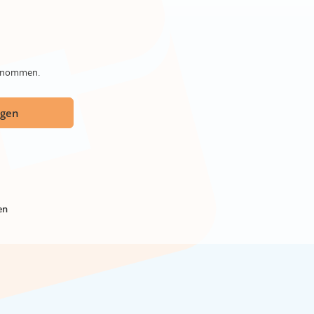
genommen.
ügen
en