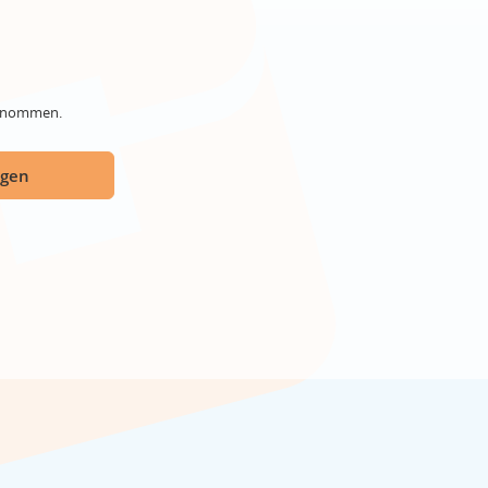
genommen.
ügen