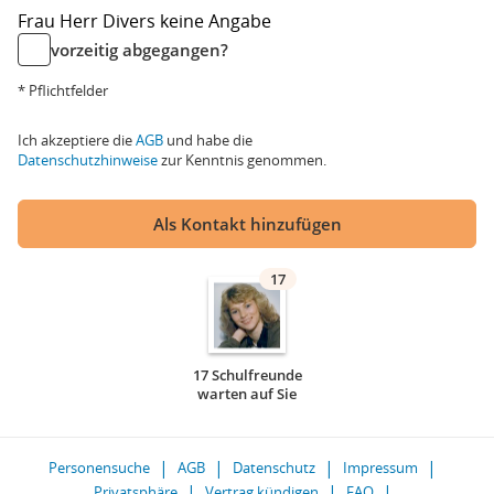
Frau
Herr
Divers
keine Angabe
vorzeitig abgegangen?
* Pflichtfelder
Ich akzeptiere die
AGB
und habe die
Datenschutzhinweise
zur Kenntnis genommen.
Als Kontakt hinzufügen
17
17 Schulfreunde
warten auf Sie
Personensuche
AGB
Datenschutz
Impressum
Privatsphäre
Vertrag kündigen
FAQ