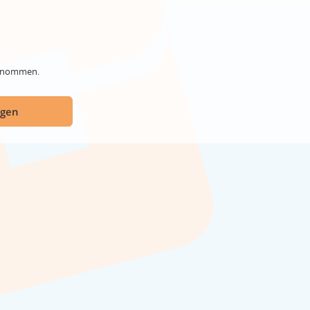
genommen.
ügen