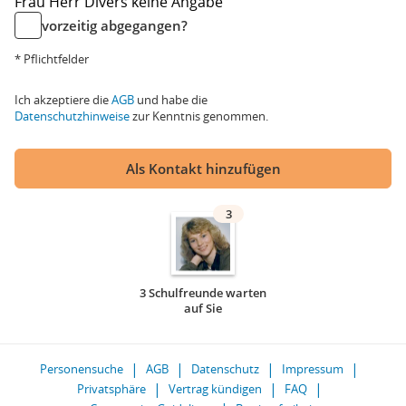
Frau
Herr
Divers
keine Angabe
vorzeitig abgegangen?
* Pflichtfelder
Ich akzeptiere die
AGB
und habe die
Datenschutzhinweise
zur Kenntnis genommen.
Als Kontakt hinzufügen
3
3 Schulfreunde warten
auf Sie
Personensuche
AGB
Datenschutz
Impressum
Privatsphäre
Vertrag kündigen
FAQ