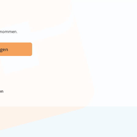
genommen.
ügen
en