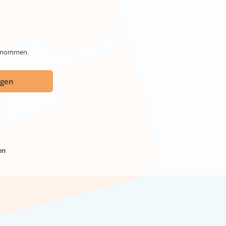
genommen.
ügen
en