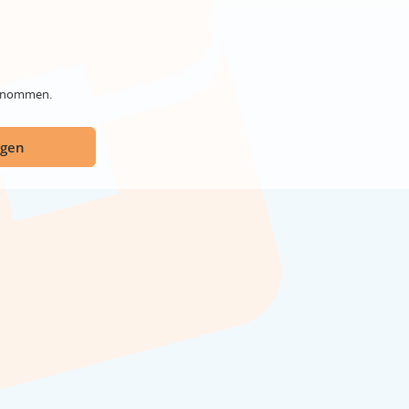
genommen.
ügen