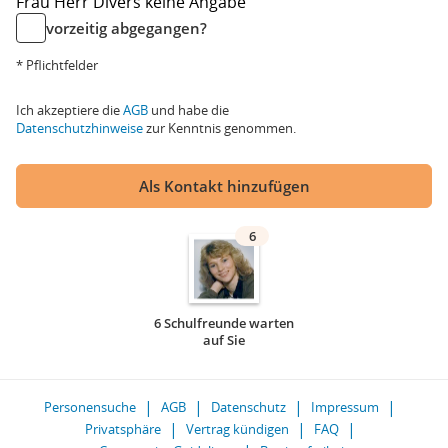
Frau
Herr
Divers
keine Angabe
vorzeitig abgegangen?
* Pflichtfelder
Ich akzeptiere die
AGB
und habe die
Datenschutzhinweise
zur Kenntnis genommen.
Als Kontakt hinzufügen
6
6 Schulfreunde warten
auf Sie
Personensuche
AGB
Datenschutz
Impressum
Privatsphäre
Vertrag kündigen
FAQ