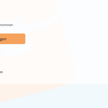
genommen.
ügen
en