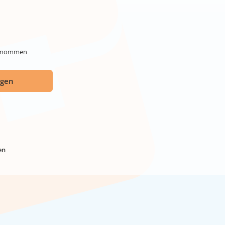
genommen.
ügen
en