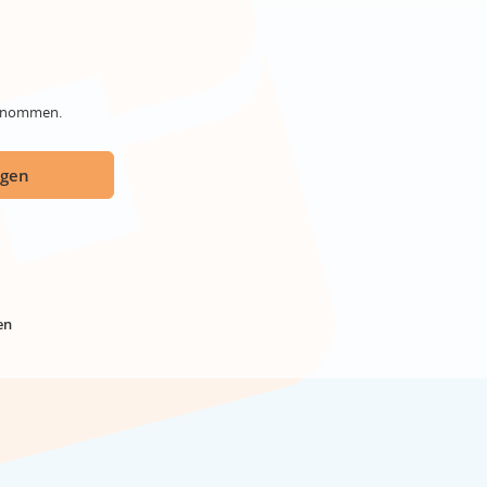
genommen.
ügen
en