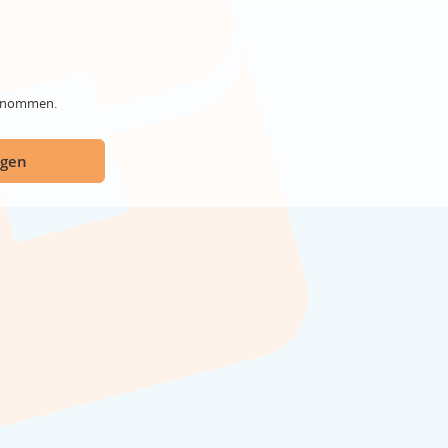
genommen.
ügen