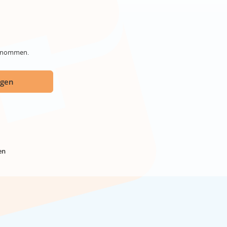
genommen.
ügen
en