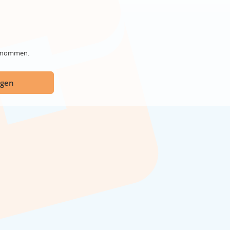
genommen.
ügen