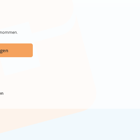
genommen.
ügen
en