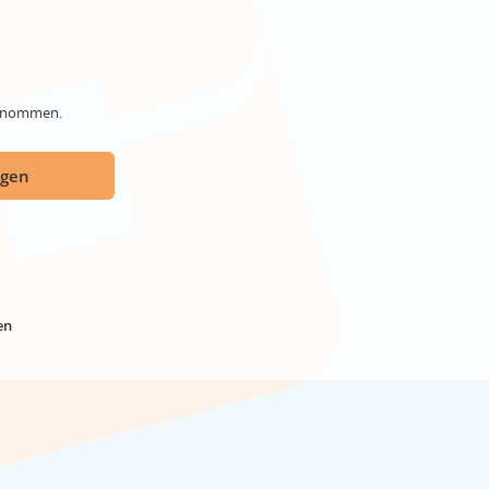
genommen.
ügen
en