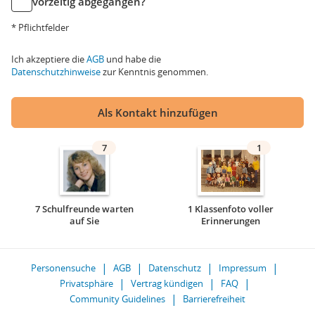
vorzeitig abgegangen?
* Pflichtfelder
Ich akzeptiere die
AGB
und habe die
Datenschutzhinweise
zur Kenntnis genommen.
Als Kontakt hinzufügen
7
1
7 Schulfreunde warten
1 Klassenfoto voller
auf Sie
Erinnerungen
Personensuche
AGB
Datenschutz
Impressum
Privatsphäre
Vertrag kündigen
FAQ
Community Guidelines
Barrierefreiheit