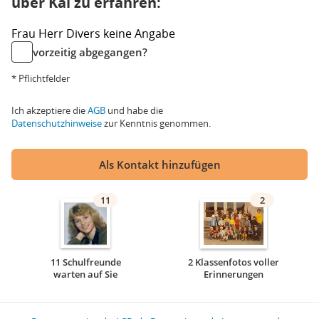
über Kai zu erfahren:
Frau
Herr
Divers
keine Angabe
vorzeitig abgegangen?
* Pflichtfelder
Ich akzeptiere die
AGB
und habe die
Datenschutzhinweise
zur Kenntnis genommen.
Als Kontakt hinzufügen
11
2
11 Schulfreunde
2 Klassenfotos voller
warten auf Sie
Erinnerungen