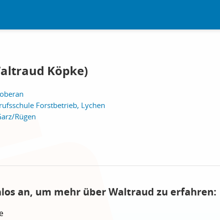
altraud Köpke)
Doberan
ufsschule Forstbetrieb, Lychen
Garz/Rügen
nlos an, um mehr über Waltraud zu erfahren:
e