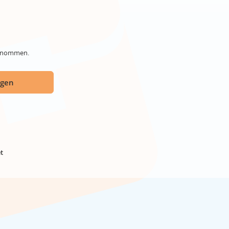
genommen.
ügen
t