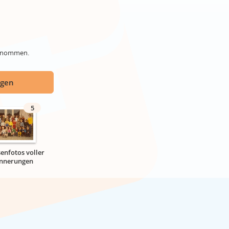
genommen.
ügen
5
senfotos voller
innerungen