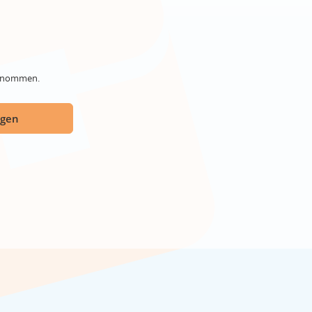
genommen.
ügen