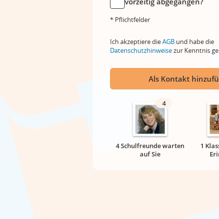
vorzeitig abgegangen?
* Pflichtfelder
Ich akzeptiere die
AGB
und habe die
Datenschutzhinweise
zur Kenntnis 
Als Kontakt hinzuf
4
4 Schulfreunde warten
1 Klas
auf Sie
Er