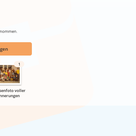
genommen.
ügen
1
senfoto voller
innerungen