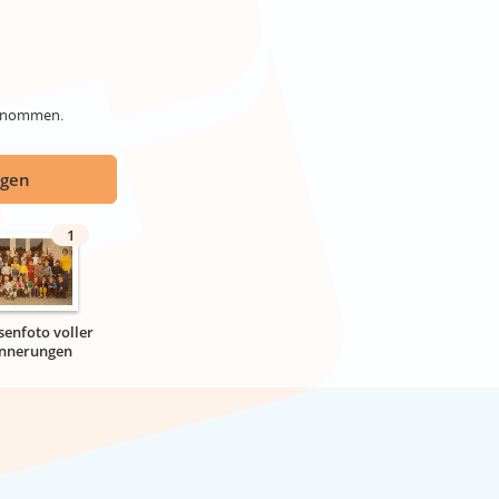
genommen.
ügen
1
senfoto voller
innerungen