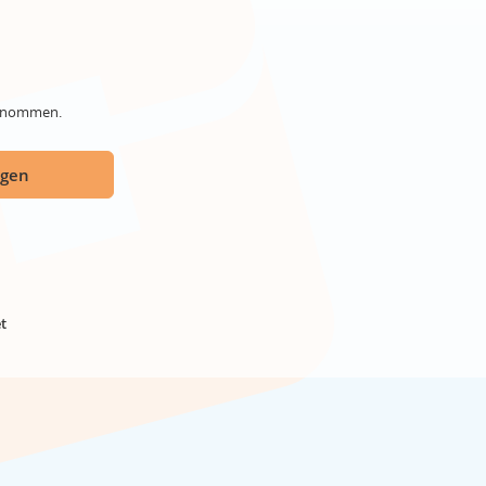
genommen.
ügen
t