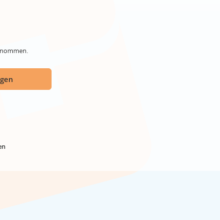
genommen.
ügen
en